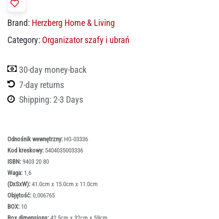
Brand:
Herzberg Home & Living
Category:
Organizator szafy i ubrań
30-day money-back
7-day returns
Shipping: 2-3 Days
Odnośnik wewnętrzny:
HG-03336
Kod kreskowy:
5404035003336
ISBN:
9403 20 80
Waga:
1,6
(DxSxW):
41.0cm x 15.0cm x 11.0cm
Objętość:
0,006765
BOX:
10
Box dimensions:
42.5cm x 32cm x 59cm