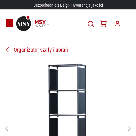
Przejdź do zawartości
Bezpośrednio z Belgii • Gwarancja jakości
Organizator szafy i ubrań