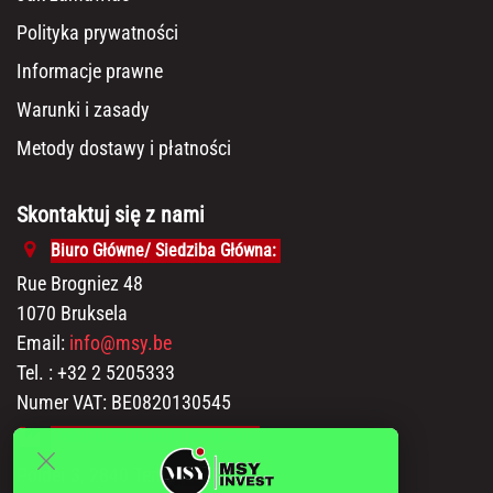
Polityka prywatności
Informacje prawne
Warunki i zasady
Metody dostawy i płatności
Skontaktuj się z nami
Biuro Główne/ Siedziba Główna:
Rue Brogniez 48
1070 Bruksela
Email:
info@msy.be
Tel. : +32 2 5205333
Numer VAT: BE0820130545
Pokój wystawowy i magazyn:
Polder 3, 2840 Terhagen(Rumst)