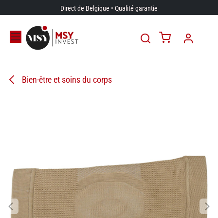
Se rendre au contenu
Direct de Belgique • Qualité garantie
Bien-être et soins du corps