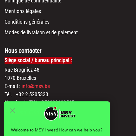
Politique de confidentialité
Mentions légales
Conditions générales
Modes de livraison et de paiement
Nous contacter
Siège social / bureau principal :
Rue Brogniez 48
1070 Bruxelles
E-mail :
info@msy.be
Tél. : +32 2 5205333
Numéro de TVA : BE0820130545
Showroom et entrepôt :
Polder 3, 2840 Terhagen (Rumst), Belgique
Welcome to MSY Invest! How can we help you?