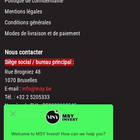
Politique de confidentialité
Mentions légales
Conditions générales
Modes de livraison et de paiement
Nous contacter
Siège social / bureau principal :
Rue Brogniez 48
1070 Bruxelles
E-mail :
info@msy.be
Tél. : +32 2 5205333
Numéro de TVA : BE0820130545
Showroom et entrepôt :
Polder 3, 2840 Terhagen (Rumst), Belgique
Welcome to MSY Invest! How can we help you?