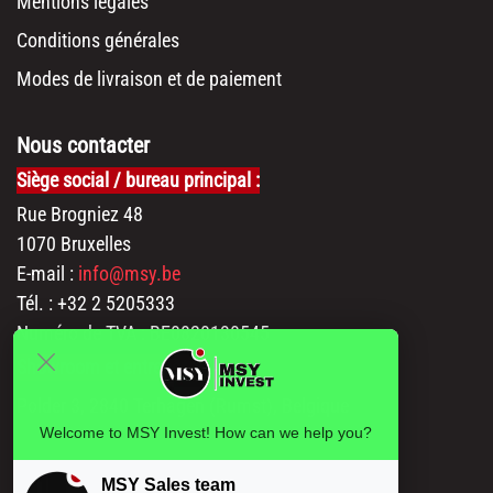
Mentions légales
Conditions générales
Modes de livraison et de paiement
Nous contacter
Siège social / bureau principal :
Rue Brogniez 48
1070 Bruxelles
E-mail :
info@msy.be
Tél. : +32 2 5205333
Numéro de TVA : BE0820130545
Showroom et entrepôt :
Polder 3, 2840 Terhagen (Rumst), Belgique
Welcome to MSY Invest! How can we help you?
MSY Sales team