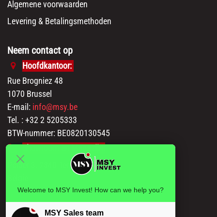
Algemene voorwaarden
Levering & Betalingsmethoden
Neem contact op
Hoofdkantoor:
Rue Brogniez 48
1070 Brussel
E-mail:
info@msy.be
Tel. : +32 2 5205333
BTW-nummer: BE0820130545
Showroom en Magazijn:
Polder 3, 2840 Terhagen(Rumst)
België
Welcome to MSY Invest! How can we help you?
MSY Sales team