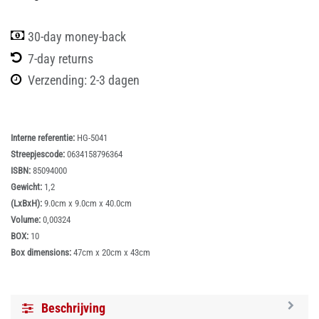
30-day money-back
7-day returns
Verzending: 2-3 dagen
Interne referentie:
HG-5041
Streepjescode:
0634158796364
ISBN:
85094000
Gewicht:
1,2
(LxBxH):
9.0cm x 9.0cm x 40.0cm
Volume:
0,00324
BOX:
10
Box dimensions:
47cm x 20cm x 43cm
Beschrijving