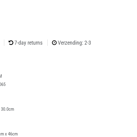
7-day returns
Verzending: 2-3
M
065
x 30.0cm
cm x 46cm