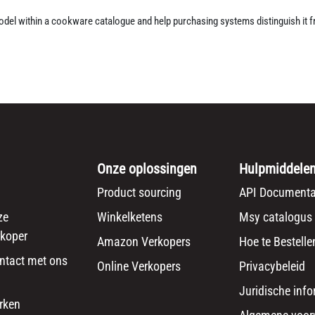
 model within a cookware catalogue and help purchasing systems distinguish it
Onze oplossingen
Hulpmiddele
Product sourcing
API Documenta
ze
Winkelketens
Msy catalogus
koper
Amazon Verkopers
Hoe te Bestelle
ntact met ons
Online Verkopers
Privacybeleid
Juridische info
rken