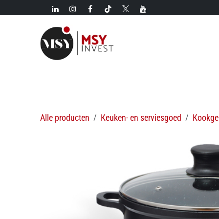
Overslaan naar inhoud
Nieuw!
Categorieën
Nieuwkomers
Hete aanbi
Alle producten
Keuken- en serviesgoed
Kookge