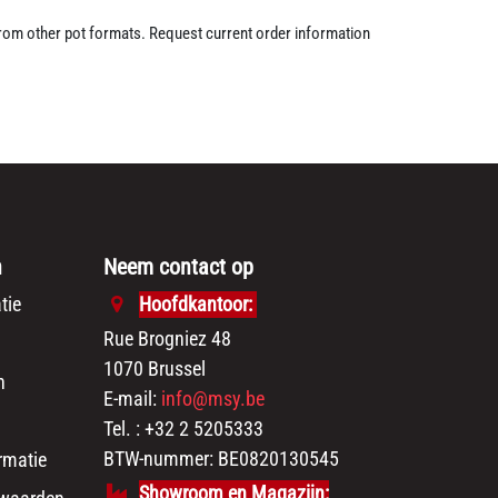
 from other pot formats. Request current order information
n
Neem contact op
tie
Hoofdkantoor:
Rue Brogniez 48
1070 Brussel
n
E-mail:
info@msy.be
Tel. : +32 2 5205333
BTW-nummer: BE0820130545
rmatie
Showroom en Magazijn: