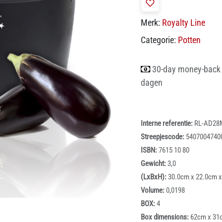
Merk:
Royalty Line
Categorie:
Potten
30-day money-back
dagen
Interne referentie:
RL-AD28
Streepjescode:
5407004740
ISBN:
7615 10 80
Gewicht:
3,0
(LxBxH):
30.0cm x 22.0cm 
Volume:
0,0198
BOX:
4
Box dimensions:
62cm x 31