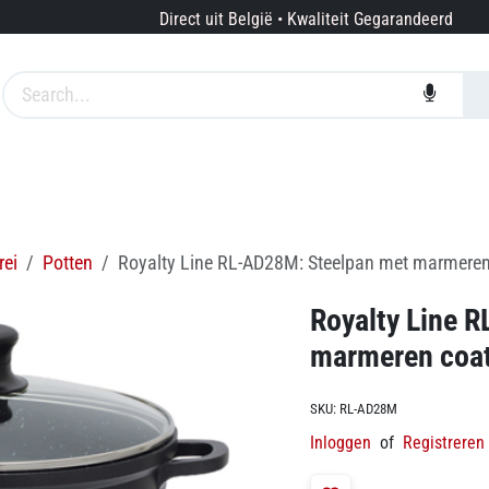
Direct uit België • Kwaliteit Gegarandeerd
edingen
Merken
Diensten
Over ons
rei
Potten
Royalty Line RL-AD28M: Steelpan met marmeren 
Royalty Line 
marmeren coat
SKU:
RL-AD28M
Inloggen
of
Registreren