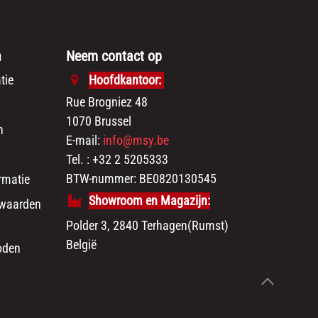
n
Neem contact op
tie
Hoofdkantoor:
Rue Brogniez 48
1070 Brussel
n
E-mail:
info@msy.be
Tel. : +32 2 5205333
BTW-nummer: BE0820130545
rmatie
Showroom en Magazijn:
waarden
Polder 3, 2840 Terhagen(Rumst)
België
oden