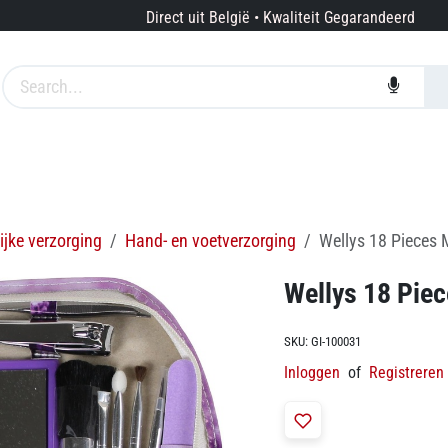
Direct uit België • Kwaliteit Gegarandeerd
edingen
Merken
Diensten
Over ons
ijke verzorging
Hand- en voetverzorging
Wellys 18 Pieces 
Wellys 18 Piec
SKU:
GI-100031
Inloggen
of
Registreren