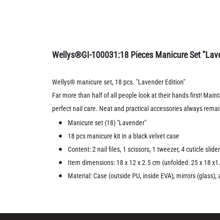
Wellys®GI-100031:18 Pieces Manicure Set "Lav
Wellys® manicure set, 18 pcs. "Lavender Edition"
Far more than half of all people look at their hands first! Ma
perfect nail care. Neat and practical accessories always rema
Manicure set (18) "Lavender"
18 pcs manicure kit in a black velvet case
Content: 2 nail files, 1 scissors, 1 tweezer, 4 cuticle sli
Item dimensions: 18 x 12 x 2.5 cm (unfolded: 25 x 18 x
Material: Case (outside PU, inside EVA), mirrors (glass),