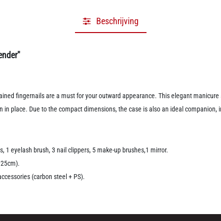
Beschrijving
ender"
intained fingernails are a must for your outward appearance. This elegant manicure
in in place. Due to the compact dimensions, the case is also an ideal companion, i
ders, 1 eyelash brush, 3 nail clippers, 5 make-up brushes,1 mirror.
1.25cm).
 accessories (carbon steel + PS).