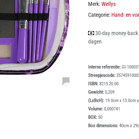
Merk:
Wellys
Categorie:
Hand- en vo
30-day money-back
dagen
Interne referentie:
GI-10003
Streepjescode:
3574591000
ISBN:
8215 20 00
Gewicht:
0,209
(LxBxH):
19.0cm x 13.0cm 
Volume:
0,000741
BOX:
50
Box dimensions:
40cm x 29