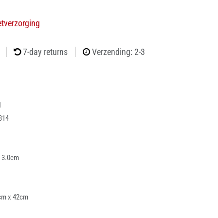
etverzorging
7-day returns
Verzending: 2-3
1
314
x 3.0cm
cm x 42cm