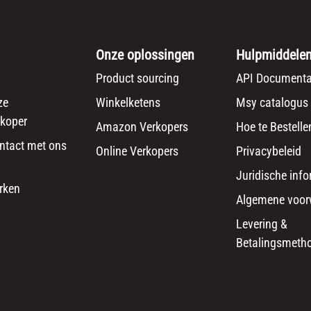
Onze oplossingen
Hulpmiddele
Product sourcing
API Documenta
ze
Winkelketens
Msy catalogus
koper
Amazon Verkopers
Hoe te Bestelle
ntact met ons
Online Verkopers
Privacybeleid
Juridische info
rken
Algemene voor
Levering &
Betalingsmeth