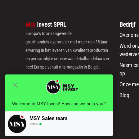
Msy
Invest SPRL
Bedrijf
Europa's toonaangevende
Over ons
groothandelsleverancier met meer dan 15 jaar
Word on
ervaring in het leveren van kwaliteitsproducten
wederver
en persoonlijke service aan detailhandelaars in
Neem co
heel Europa vanuit ons magazijn in België.
op
Onze me
Blog
Welcome to MSY Invest! How can we help you?
MSY Sales team
online