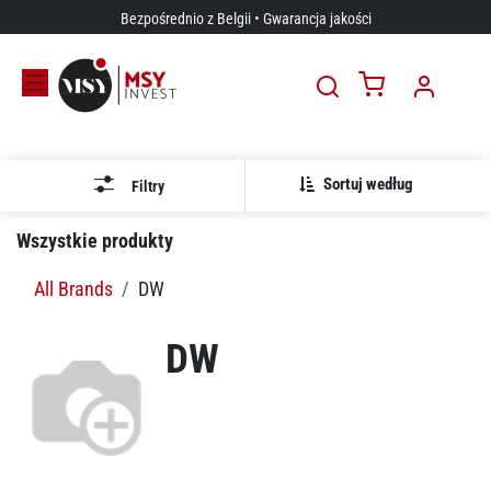
Przejdź do zawartości
Bezpośrednio z Belgii • Gwarancja jakości
Sortuj według
Filtry
Wszystkie produkty
All Brands
DW
DW