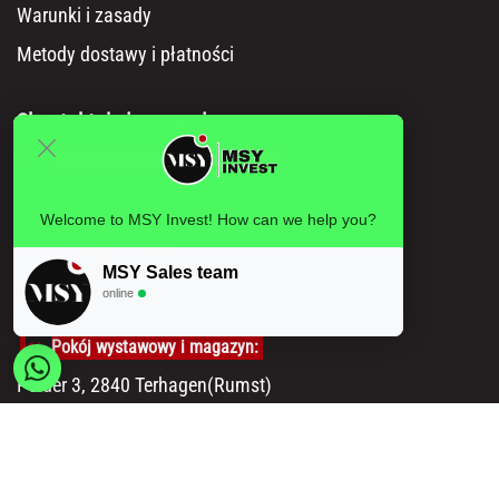
Warunki i zasady
Metody dostawy i płatności
Skontaktuj się z nami
Biuro Główne/ Siedziba Główna:
Rue Brogniez 48
1070 Bruksela
Welcome to MSY Invest! How can we help you?
Email:
info@msy.be
MSY Sales team
Tel. : +32 2 5205333
online
Numer VAT: BE0820130545
Pokój wystawowy i magazyn:
Polder 3, 2840 Terhagen(Rumst)
Belgia