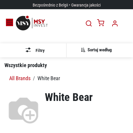
Przejdź do zawartości
Bezpośrednio z Belgii • Gwarancja jakości
Sortuj według
Filtry
Wszystkie produkty
All Brands
White Bear
White Bear