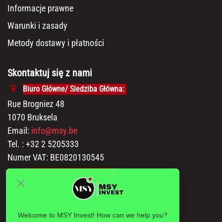
Informacje prawne
Warunki i zasady
Metody dostawy i płatności
Skontaktuj się z nami
Biuro Główne/ Siedziba Główna:
Rue Brogniez 48
1070 Bruksela
Email:
info@msy.be
Tel. : +32 2 5205333
Numer VAT: BE0820130545
Pokój wystawowy i magazyn:
Polder 3, 2840 Terhagen(Rumst)
Belgia
Welcome to MSY Invest! How can we help you?