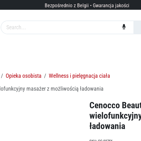
Bezpośrednio z Belgii • Gwarancja jakości
arki
Usługi
O nas
Opieka osobista
Wellness i pielęgnacja ciała
lofunkcyjny masażer z możliwością ładowania
Cenocco Beau
wielofunkcyjn
ładowania