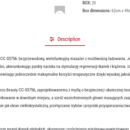
BOX:
20
Box dimensions:
62cm x 49
Description
CC-03756
y
: bezprzewodowy, wielofunkcyjny masażer z możliwością ładowania. 
ni, ukierunkowując punkty nacisku na stymulację regeneracji tkanek i krążenia. I
niając jednocześnie maksymalne korzyści terapeutyczne dzięki wysokiej jakośc
CC-03756
nocco Beauty
, zaprojektowanemu z myślą o bezpiecznej i skutecznej t
ytkowanie w dowolnym miejscu, a sześć wszechstronnych głowic masujących zasp
ie jak ekran ciekłokrystaliczny, przełączanie trybów i przyciski przyspieszania/z
je terapii tkanek głębokich, akupresury i rozluźniania mięśniowo-powięziowego,