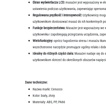
Ekran wyświetlacza LCD:
masażer jest wyposażony w ekr
ustawienia podczas użytkowania, zapewniając sperson
Regulowana prędkość i intensywność:
Użytkownicy mogą
użytkownikom dostosować masaż do ich konkretnych potrz
Funkcje bezpieczeństwa:
Masażer jest wyposażony we w
użytkownika i zapobiegają przegrzaniu urządzenia, zap
Wielofunkcyjny:
oprócz łagodzenia stresu i masażu tkane
wszechstronne narzędzie promujące ogólny relaks i do
Idealny do różnych części ciała:
Masażer nadaje się do s
użytkownikom dotrzeć do określonych obszarów napięcia
Dane techniczne:
Nazwa marki: Cenocco
Kolor: biały, złoty
Materiały: ABS, PP, PA66