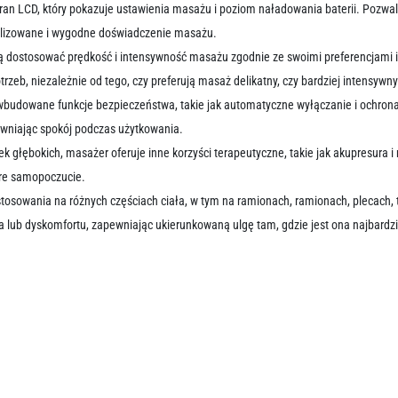
an LCD, który pokazuje ustawienia masażu i poziom naładowania baterii. Pozw
alizowane i wygodne doświadczenie masażu.
 dostosować prędkość i intensywność masażu zgodnie ze swoimi preferencjami 
eb, niezależnie od tego, czy preferują masaż delikatny, czy bardziej intensywny
budowane funkcje bezpieczeństwa, takie jak automatyczne wyłączanie i ochrona
ewniając spokój podczas użytkowania.
k głębokich, masażer oferuje inne korzyści terapeutyczne, takie jak akupresura i
bre samopoczucie.
tosowania na różnych częściach ciała, w tym na ramionach, ramionach, plecach, t
 lub dyskomfortu, zapewniając ukierunkowaną ulgę tam, gdzie jest ona najbardzi