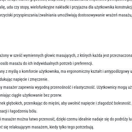
talię, uda czy stopy, wielofunkcyjne nakładki i przyjazna dla użytkownika konstr
 przyciski przyspieszania/zwalniania umożliwiają dostosowywanie wrażeń masażu, 
żony w sześć wymiennych głowic masujących, z których każda jest przeznaczona d
ób masażu do ich indywidualnych potrzeb i preferencji.
ny z myślą o komforcie użytkownika, ma ergonomiczny kształt i antypoślizgowy
dukując napięcie i zmęczenie.
 masażer zapewnia wygodną przenośność i elastyczność. Użytkownicy mogą używ
niając ciągłe użytkowanie bez przerw.
 głębokich, przenikając do mięśni, aby uwolnić napięcie i złagodzić bolesność. 
acji i łagodzeniu bólu.
kcji masażer można łatwo przenosić, dzięki czemu idealnie nadaje się do podróży
zyć się relaksującym masażem, kiedy tylko tego potrzebują.