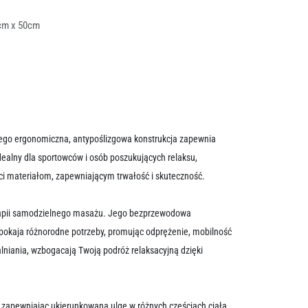
cm x 50cm
Jego ergonomiczna, antypoślizgowa konstrukcja zapewnia
dealny dla sportowców i osób poszukujących relaksu,
i materiałom, zapewniającym trwałość i skuteczność.
erapii samodzielnego masażu. Jego bezprzewodowa
okaja różnorodne potrzeby, promując odprężenie, mobilność
walniania, wzbogacają Twoją podróż relaksacyjną dzięki
 zapewniając ukierunkowaną ulgę w różnych częściach ciała.