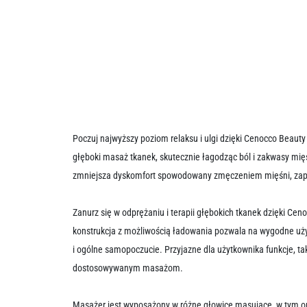
Poczuj najwyższy poziom relaksu i ulgi dzięki Cenocco Beaut
głęboki masaż tkanek, skutecznie łagodząc ból i zakwasy mięś
zmniejsza dyskomfort spowodowany zmęczeniem mięśni, zapew
Zanurz się w odprężaniu i terapii głębokich tkanek dzięki Ce
konstrukcja z możliwością ładowania pozwala na wygodne uż
i ogólne samopoczucie. Przyjazne dla użytkownika funkcje, tak
dostosowywanym masażom.
Masażer jest wyposażony w różne głowice masujące, w tym opc