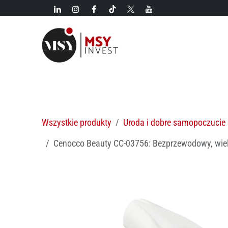
Przejdź do zawartości
Nowości!
Kategorie
Nowości
Gorące oferty
M
Wszystkie produkty
Uroda i dobre samopoczucie
Cenocco Beauty CC-03756: Bezprzewodowy, wie