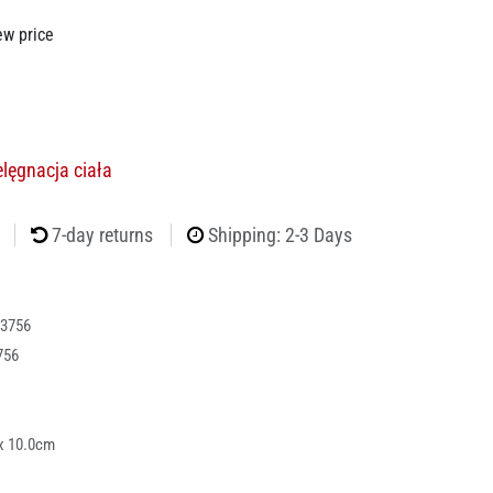
ew price
elęgnacja ciała
7-day returns
Shipping: 2-3 Days
3756
756
x 10.0cm