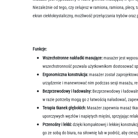
Niezależnie od tego, czy celujesz w ramiona, ramiona, plecy, 
ekran ciekłokrystaliczny, możliwość przełączania trybów oraz
Funkcje:
Wszechstronne nakładki masujące:
masażer jest wyposa
wszechstronność pozwala użytkownikom dostosować spos
Ergonomiczna konstrukcja:
masażer został zaprojektowa
urządzenie i manewrować nim podczas sesji masażu, re
Bezprzewodowy i ładowalny:
Bezprzewodowy i ładowalny
w razie potrzeby mogą go z łatwością naładować, zapew
Terapia tkanek głębokich:
Masażer zapewnia masaż tkanek
uporczywych węzłów i napiętych mięśni, sprzyjając relaks
Przenośny i lekki:
dzięki kompaktowej i lekkiej konstru
go ze sobą do biura, na siłownię lub w podróż, aby cies