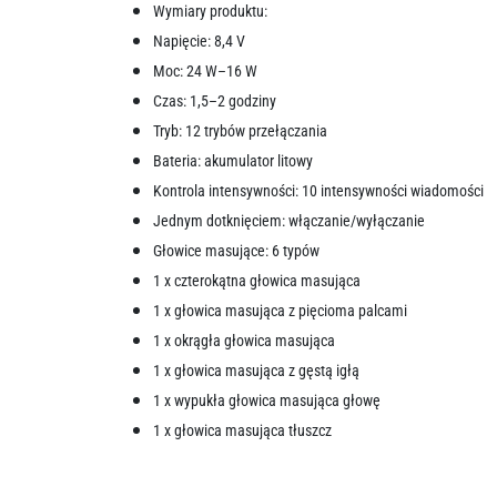
Wymiary produktu:
Napięcie: 8,4 V
Moc: 24 W–16 W
Czas: 1,5–2 godziny
Tryb: 12 trybów przełączania
Bateria: akumulator litowy
Kontrola intensywności: 10 intensywności wiadomości
Jednym dotknięciem: włączanie/wyłączanie
Głowice masujące: 6 typów
1 x czterokątna głowica masująca
1 x głowica masująca z pięcioma palcami
1 x okrągła głowica masująca
1 x głowica masująca z gęstą igłą
1 x wypukła głowica masująca głowę
1 x głowica masująca tłuszcz