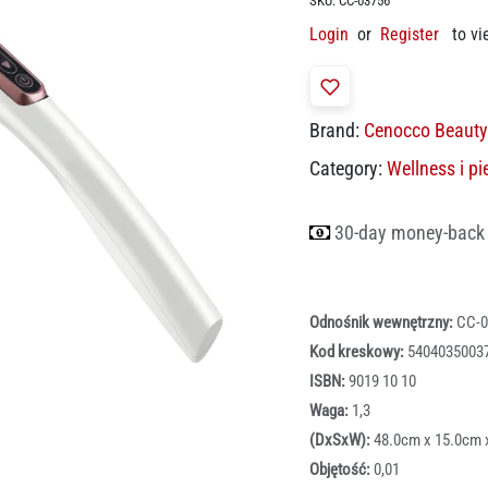
SKU:
CC-03756
Login
or
Register
to vi
Brand:
Cenocco Beauty
Category:
Wellness i pi
30-day money-back
Odnośnik wewnętrzny:
CC-0
Kod kreskowy:
5404035003
ISBN:
9019 10 10
Waga:
1,3
(DxSxW):
48.0cm x 15.0cm 
Objętość:
0,01