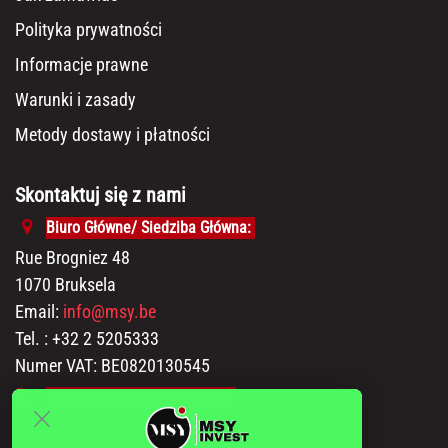
Polityka prywatności
Informacje prawne
Warunki i zasady
Metody dostawy i płatności
Skontaktuj się z nami
Biuro Główne/ Siedziba Główna:
Rue Brogniez 48
1070 Bruksela
Email:
info@msy.be
Tel. : +32 2 5205333
Numer VAT: BE0820130545
Pokój wystawowy i magazyn:
Polder 3, 2840 Terhagen(Rumst)