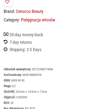
Brand:
Cenocco Beauty
Category:
Pielęgnacja włosów
30-day money-back
7-day returns
Shipping: 2-3 Days
Odnośnik wewnętrzny:
SETCC9087/9086
Kod kreskowy:
0634158802478
ISBN:
8509 80 90
Waga:
0,2
(DxSxW):
24.0cm x 14.0cm x 7.0cm
Objętość:
0,002352
BOX:
20
Box dimensions:
NO BOX