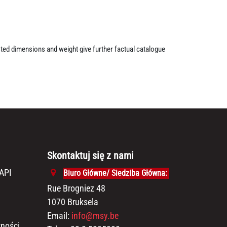
isted dimensions and weight give further factual catalogue
Skontaktuj się z nami
API
Biuro Główne/ Siedziba Główna:
Rue Brogniez 48
1070 Bruksela
Email:
info@msy.be
tności