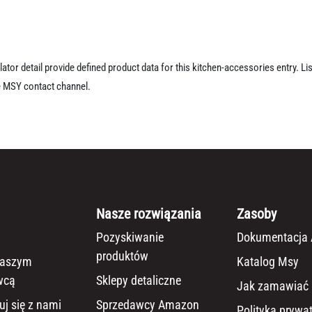
ator detail provide defined product data for this kitchen-accessories entry. L
e MSY contact channel.
Nasze rozwiązania
Zasoby
Pozyskiwanie
Dokumentacja 
produktów
naszym
Katalog Msy
wcą
Sklepy detaliczne
Jak zamawiać
uj się z nami
Sprzedawcy Amazon
Polityka prywa