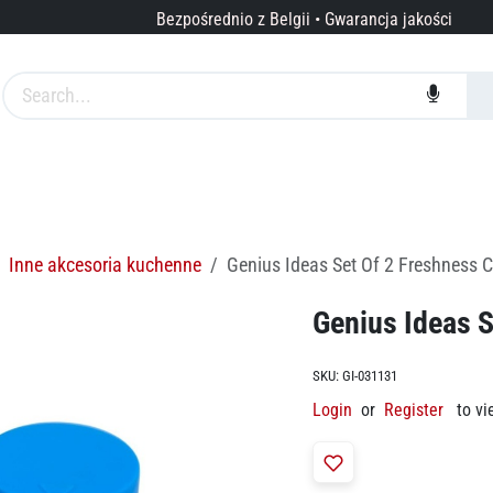
Bezpośrednio z Belgii • Gwarancja jakości
arki
Usługi
O nas
Inne akcesoria kuchenne
Genius Ideas Set Of 2 Freshness 
Genius Ideas 
SKU:
GI-031131
Login
or
Register
to vi