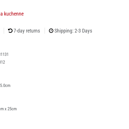
ia kuchenne
7-day returns
Shipping: 2-3 Days
31131
312
 5.0cm
cm x 25cm