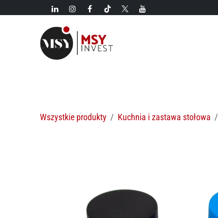
Przejdź do zawartości
Nowości!
Kategorie
Nowości
Gorące oferty
M
Wszystkie produkty
Kuchnia i zastawa stołowa