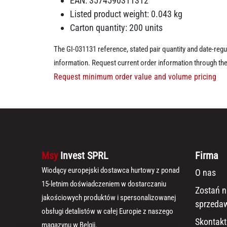
EAN: 3574590311312
Listed product weight: 0.043 kg
Carton quantity: 200 units
The GI-031131 reference, stated pair quantity and date-regul
information. Request current order information through th
Request minimum order value and volume pricing
Msy
Invest SPRL
Firma
Wiodący europejski dostawca hurtowy z ponad
O nas
15-letnim doświadczeniem w dostarczaniu
Zostań 
jakościowych produktów i spersonalizowanej
sprzeda
obsługi detalistów w całej Europie z naszego
Skontakt
magazynu w Belgii.