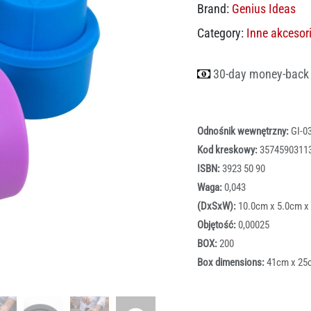
Brand:
Genius Ideas
Category:
Inne akcesor
30-day money-back
Odnośnik wewnętrzny:
GI-0
Kod kreskowy:
3574590311
ISBN:
3923 50 90
Waga:
0,043
(DxSxW):
10.0cm x 5.0cm x
Objętość:
0,00025
BOX:
200
Box dimensions:
41cm x 25