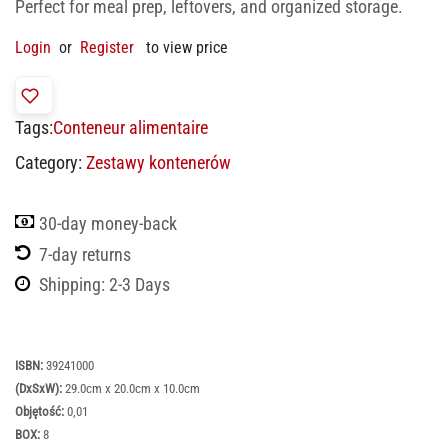
Perfect for meal prep, leftovers, and organized storage.
Login
or
Register
to view price
Tags:
Conteneur alimentaire
Category:
Zestawy kontenerów
30-day money-back
7-day returns
Shipping: 2-3 Days
ISBN:
39241000
(DxSxW):
29.0cm x 20.0cm x 10.0cm
Objętość:
0,01
BOX:
8