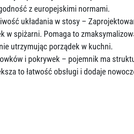
zgodność z europejskimi normami.
iwość układania w stosy – Zaprojektowan
łek w spiżarni. Pomaga to zmaksymalizow
ie utrzymując porządek w kuchni.
rowków i pokrywek – pojemnik ma strukt
iększa to łatwość obsługi i dodaje nowo