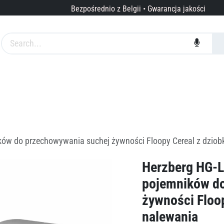
Bezpośrednio z Belgii • Gwarancja jakości
arki
Usługi
O nas
ków do przechowywania suchej żywności Floopy Cereal z dziob
Herzberg HG-L
pojemników do
żywności Floo
nalewania