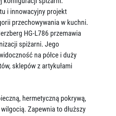
konfiguracji spiżarni.
u i innowacyjny projekt
egorii przechowywania w kuchni.
 Herzberg HG-L786 przemawia
zacji spiżarni. Jego
widoczność na półce i duży
tów, sklepów z artykułami
ieczną, hermetyczną pokrywą,
wilgocią. Zapewnia to dłuższy