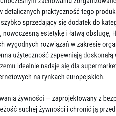
jednoczesnym zachowaniu zorganizowanej 
 detalicznych praktyczność tego produkt
o szybko sprzedający się dodatek do kat
, nowoczesną estetykę i łatwą obsługę,
 wygodnych rozwiązań w zakresie organi
zienna użyteczność zapewniają doskonałą 
czemu idealnie nadaje się dla supermarke
ernetowych na rynkach europejskich.
wania żywności — zaprojektowany z bezp
ość suchej żywności i chronić ją przed 