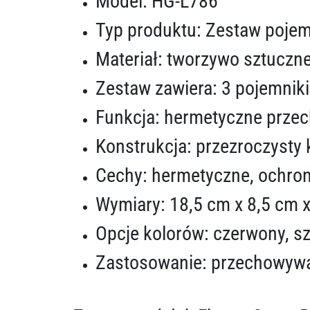
Model: HG-L786
Typ produktu: Zestaw poje
Materiał: tworzywo sztuczn
Zestaw zawiera: 3 pojemnik
Funkcja: hermetyczne prze
Konstrukcja: przezroczysty
Cechy: hermetyczne, ochrona
Wymiary: 18,5 cm x 8,5 cm 
Opcje kolorów: czerwony, s
Zastosowanie: przechowywan