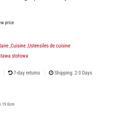
ew price
aire
,
Cuisine
,
Ustensiles de cuisine
stawa stołowa
7-day returns
Shipping: 2-3 Days
x 19.0cm