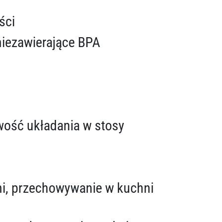
ści
niezawierające BPA
wość układania w stosy
ni, przechowywanie w kuchni