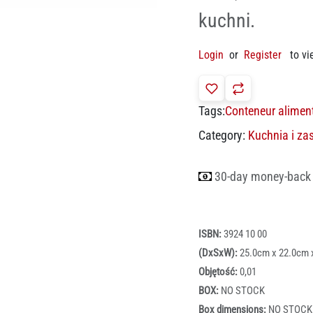
kuchni.
Login
or
Register
to vi
Tags:
Conteneur aliment
Category:
Kuchnia i za
30-day money-back
ISBN:
3924 10 00
(DxSxW):
25.0cm x 22.0cm 
Objętość:
0,01
BOX:
NO STOCK
Box dimensions:
NO STOCK