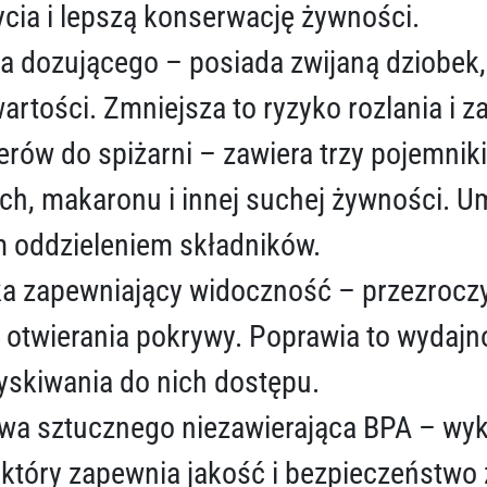
cia i lepszą konserwację żywności.
a dozującego – posiada zwijaną dziobek, 
rtości. Zmniejsza to ryzyko rozlania i 
rów do spiżarni – zawiera trzy pojemnik
ch, makaronu i innej suchej żywności. U
 oddzieleniem składników.
ka zapewniający widoczność – przezroczy
ez otwierania pokrywy. Poprawia to wyda
yskiwania do nich dostępu.
ywa sztucznego niezawierająca BPA – wyk
 który zapewnia jakość i bezpieczeństwo