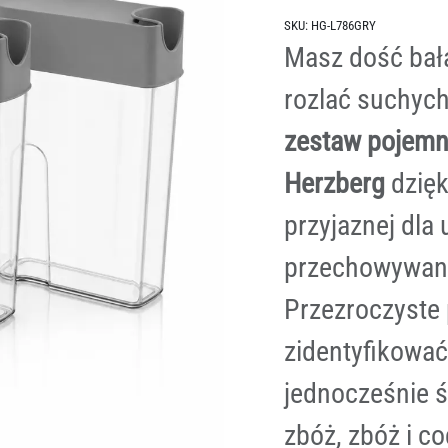
SKU:
HG-L786GRY
Masz dość bała
rozlać suchyc
zestaw pojemn
Herzberg
dzięk
przyjaznej dla
przechowywani
Przezroczyste
zidentyfikowa
jednocześnie ś
zbóż, zbóż i 