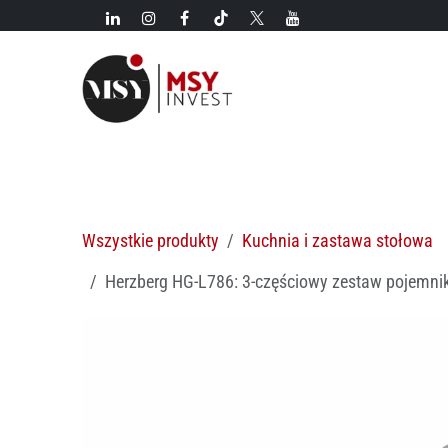
Przejdź do zawartości
Nowości!
Kategorie
Nowości
Gorące oferty
M
Wszystkie produkty
Kuchnia i zastawa stołowa
Herzberg HG-L786: 3-częściowy zestaw pojemni