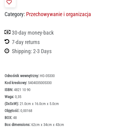
Category:
Przechowywanie i organizacja
30-day money-back
7-day returns
Shipping: 2-3 Days
Odnośnik wewnętrzny:
HG-05330
Kod kreskowy:
5404035005330
ISBN:
4821 10 90
Waga:
0,35
(DxSxW):
21.0cm x 16.0cm x 5.0cm
Objętość:
0,00168
BOX:
48
Box dimensions:
62cm x 34cm x 43cm