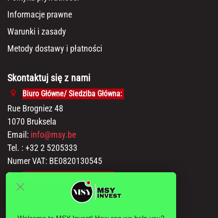
Informacje prawne
Warunki i zasady
Metody dostawy i płatności
Skontaktuj się z nami
Biuro Główne/ Siedziba Główna:
Rue Brogniez 48
1070 Bruksela
Email:
info@msy.be
Tel. : +32 2 5205333
Numer VAT: BE0820130545
Pokój wystawowy i magazyn:
Polder 3, 2840 Terhagen(Rumst)
Belgia