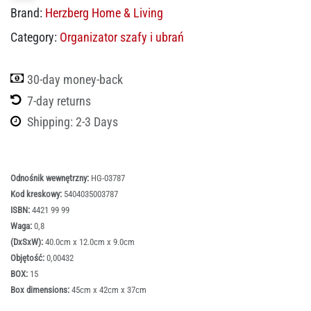
Brand:
Herzberg Home & Living
Category:
Organizator szafy i ubrań
30-day money-back
7-day returns
Shipping: 2-3 Days
Odnośnik wewnętrzny:
HG-03787
Kod kreskowy:
5404035003787
ISBN:
4421 99 99
Waga:
0,8
(DxSxW):
40.0cm x 12.0cm x 9.0cm
Objętość:
0,00432
BOX:
15
Box dimensions:
45cm x 42cm x 37cm