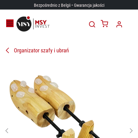
Przejdź do zawartości
Bezpośrednio z Belgii • Gwarancja jakości
Organizator szafy i ubrań