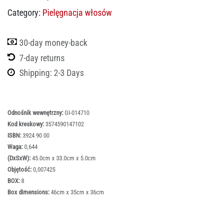
Category:
Pielęgnacja włosów
30-day money-back
7-day returns
Shipping: 2-3 Days
Odnośnik wewnętrzny:
GI-014710
Kod kreskowy:
3574590147102
ISBN:
3924 90 00
Waga:
0,644
(DxSxW):
45.0cm x 33.0cm x 5.0cm
Objętość:
0,007425
BOX:
8
Box dimensions:
46cm x 35cm x 36cm