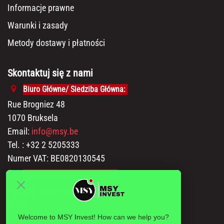
Informacje prawne
Warunki i zasady
Metody dostawy i płatności
Skontaktuj się z nami
Biuro Główne/ Siedziba Główna:
Rue Brogniez 48
1070 Bruksela
Email:
info@msy.be
Tel. : +32 2 5205333
Numer VAT: BE0820130545
Pokój wystawowy i magazyn:
Polder 3, 2840 Terhagen(Rumst)
Belgia
Welcome to MSY Invest! How can we help you?