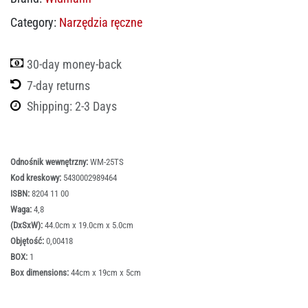
Category:
Narzędzia ręczne
30-day money-back
7-day returns
Shipping: 2-3 Days
Odnośnik wewnętrzny:
WM-25TS
Kod kreskowy:
5430002989464
ISBN:
8204 11 00
Waga:
4,8
(DxSxW):
44.0cm x 19.0cm x 5.0cm
Objętość:
0,00418
BOX:
1
Box dimensions:
44cm x 19cm x 5cm