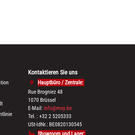
Kontaktieren Sie uns
tion
Hauptbüro / Zentrale:
Rue Brogniez 48
1070 Brüssel
lt
E-Mail:
info@msy.be
tlinie
Tel. : +32 2 5205333
USt-IdNr.: BE0820130545
Showroom und Lager: