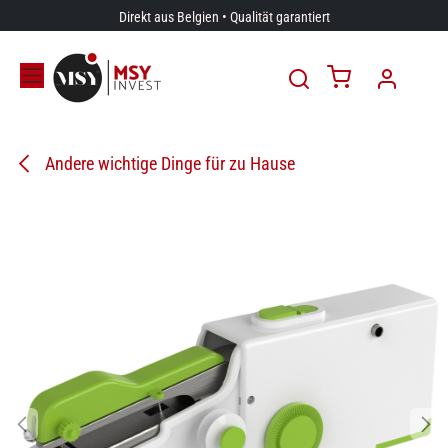
Zum Inhalt springen
Direkt aus Belgien • Qualität garantiert
Andere wichtige Dinge für zu Hause