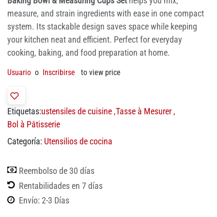
Baking Bowl & Measuring Cups Set
helps you mix,
measure, and strain ingredients with ease in one compact
system. Its stackable design saves space while keeping
your kitchen neat and efficient. Perfect for everyday
cooking, baking, and food preparation at home.
Usuario
o
Inscribirse
to view price
Etiquetas:
ustensiles de cuisine
,
Tasse à Mesurer
,
Bol à Pâtisserie
Categoría:
Utensilios de cocina
Reembolso de 30 días
Rentabilidades en 7 días
Envío: 2-3 Días