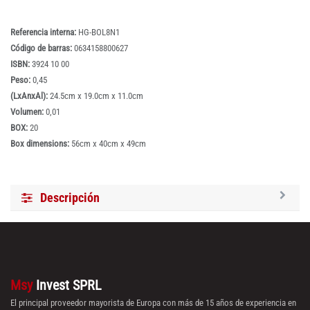
Referencia interna:
HG-BOL8N1
Código de barras:
0634158800627
ISBN:
3924 10 00
Peso:
0,45
(LxAnxAl):
24.5cm x 19.0cm x 11.0cm
Volumen:
0,01
BOX:
20
Box dimensions:
56cm x 40cm x 49cm
Descripción
Msy
Invest SPRL
El principal proveedor mayorista de Europa con más de 15 años de experiencia en