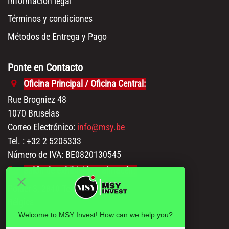
Información legal
Términos y condiciones
Métodos de Entrega y Pago
Ponte en Contacto
Oficina Principal / Oficina Central:
Rue Brogniez 48
1070 Bruselas
Correo Electrónico:
info@msy.be
Tel. : +32 2 5205333
Número de IVA: BE0820130545
Salón de exhibición y almacén:
Polder 3, 2840 Terhagen(Rumst)
Bélgica
Welcome to MSY Invest! How can we help you?