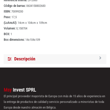
Referencia interna:
LV-2683
Código de barras:
0634158802683
ISBN:
70099200
Peso:
17,5
(LxAnxAl):
14cm x 104cm x 109cm
Volumen:
0,158704
BOX:
1
Box dimensions:
14x104x109
Descripción
Msy
Invest SPRL
El principal proveedor mayorista de Europa con más de 15 años de experiencia en
la entrega de productos de calidad y servicio personalizado a minoristas de toda
Europa desde nuestro almacén en Bélgica.