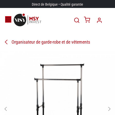
Se rendre au contenu
Direct de Belgique • Qualité garantie
Organisateur de garde-robe et de vêtements