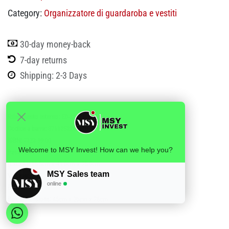
Category:
Organizzatore di guardaroba e vestiti
30-day money-back
7-day returns
Shipping: 2-3 Days
Riferimento interno:
ED-26581
Codice a barre:
8711252265810
ISBN:
7323 99 00
Welcome to MSY Invest! How can we help you?
Peso:
2,43
(LxLxA):
15.5cm x 41.0cm x 75.0cm
MSY Sales team
Volume:
0,05
online
BOX:
6
Box dimensions:
45cm x 26cm x 78cm