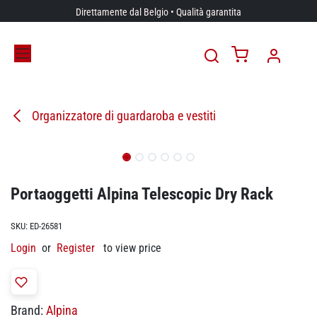
Passa al contenuto
Direttamente dal Belgio • Qualità garantita
Organizzatore di guardaroba e vestiti
Portaoggetti Alpina Telescopic Dry Rack
SKU:
ED-26581
Login
or
Register
to view price
Brand:
Alpina