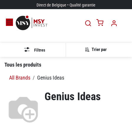
Se rendre au contenu
Direct de Belgique • Qualité garantie
Trier par
Filtres
Tous les produits
All Brands
Genius Ideas
Genius Ideas