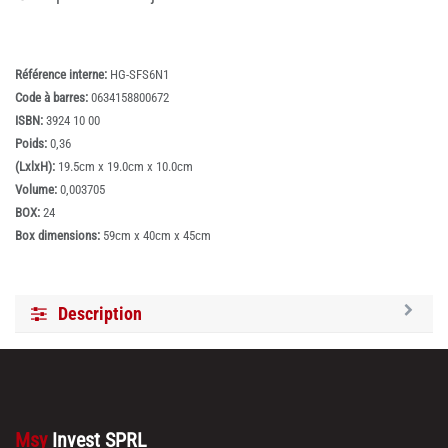
Référence interne:
HG-SFS6N1
Code à barres:
0634158800672
ISBN:
3924 10 00
Poids:
0,36
(LxlxH):
19.5cm x 19.0cm x 10.0cm
Volume:
0,003705
BOX:
24
Box dimensions:
59cm x 40cm x 45cm
Description
Msy
Invest SPRL