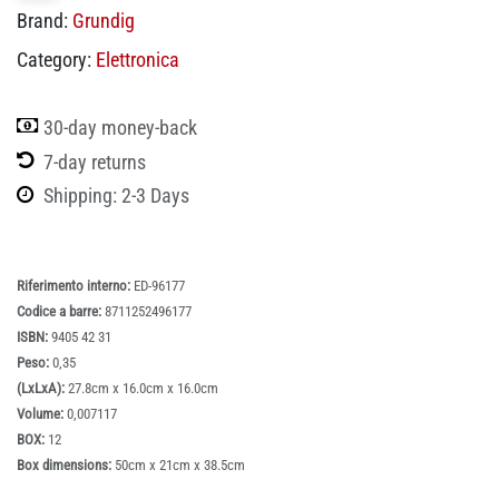
Brand:
Grundig
Category:
Elettronica
30-day money-back
7-day returns
Shipping: 2-3 Days
Riferimento interno:
ED-96177
Codice a barre:
8711252496177
ISBN:
9405 42 31
Peso:
0,35
(LxLxA):
27.8cm x 16.0cm x 16.0cm
Volume:
0,007117
BOX:
12
Box dimensions:
50cm x 21cm x 38.5cm