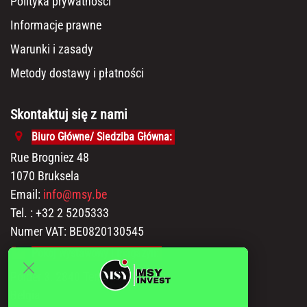
Polityka prywatności
Informacje prawne
Warunki i zasady
Metody dostawy i płatności
Skontaktuj się z nami
Biuro Główne/ Siedziba Główna:
Rue Brogniez 48
1070 Bruksela
Email:
info@msy.be
Tel. : +32 2 5205333
Numer VAT: BE0820130545
Pokój wystawowy i magazyn:
Polder 3, 2840 Terhagen(Rumst)
Belgia