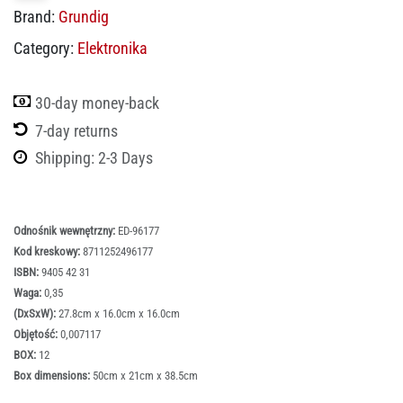
Brand:
Grundig
Category:
Elektronika
30-day money-back
7-day returns
Shipping: 2-3 Days
Odnośnik wewnętrzny:
ED-96177
Kod kreskowy:
8711252496177
ISBN:
9405 42 31
Waga:
0,35
(DxSxW):
27.8cm x 16.0cm x 16.0cm
Objętość:
0,007117
BOX:
12
Box dimensions:
50cm x 21cm x 38.5cm