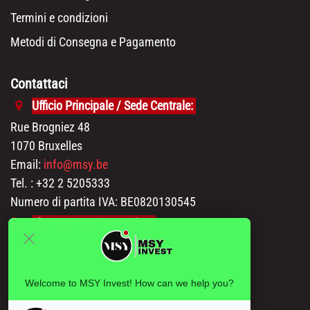
Termini e condizioni
Metodi di Consegna e Pagamento
Contattaci
Ufficio Principale / Sede Centrale:
Rue Brogniez 48
1070 Bruxelles
Email:
info@msy.be
Tel. : +32 2 5205333
Numero di partita IVA: BE0820130545
Showroom e Magazzino:
Polder 3, 2840 Terhagen(Rumst)
Belgio
Welcome to MSY Invest! How can we help you?