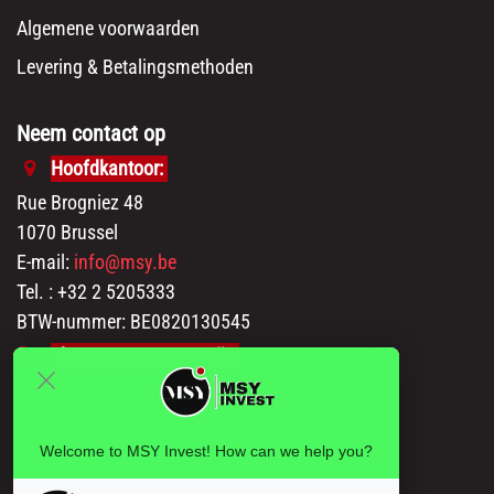
Algemene voorwaarden
Levering & Betalingsmethoden
Neem contact op
Hoofdkantoor:
Rue Brogniez 48
1070 Brussel
E-mail:
info@msy.be
Tel. : +32 2 5205333
BTW-nummer: BE0820130545
Showroom en Magazijn:
Polder 3, 2840 Terhagen(Rumst)
België
Welcome to MSY Invest! How can we help you?