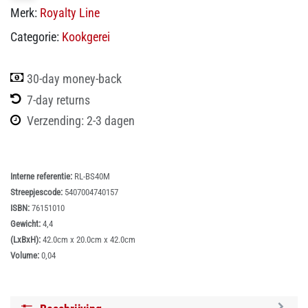
Merk:
Royalty Line
Categorie:
Kookgerei
30-day money-back
7-day returns
Verzending: 2-3 dagen
Interne referentie:
RL-BS40M
Streepjescode:
5407004740157
ISBN:
76151010
Gewicht:
4,4
(LxBxH):
42.0cm x 20.0cm x 42.0cm
Volume:
0,04