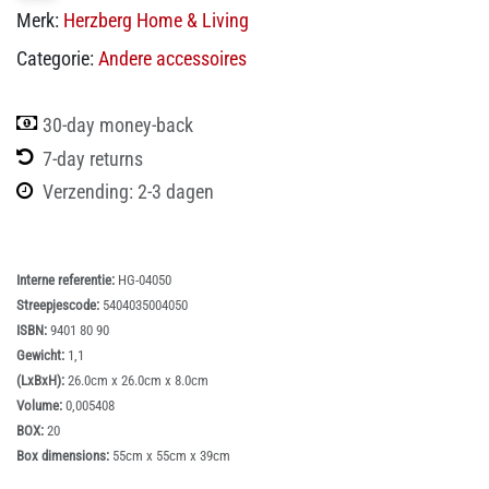
Merk:
Herzberg Home & Living
Categorie:
Andere accessoires
30-day money-back
7-day returns
Verzending: 2-3 dagen
Interne referentie:
HG-04050
Streepjescode:
5404035004050
ISBN:
9401 80 90
Gewicht:
1,1
(LxBxH):
26.0cm x 26.0cm x 8.0cm
Volume:
0,005408
BOX:
20
Box dimensions:
55cm x 55cm x 39cm