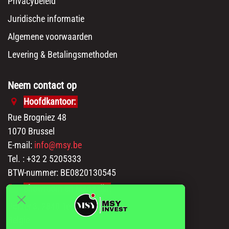
Privacybeleid
Juridische informatie
Algemene voorwaarden
Levering & Betalingsmethoden
Neem contact op
Hoofdkantoor:
Rue Brogniez 48
1070 Brussel
E-mail:
info@msy.be
Tel. : +32 2 5205333
BTW-nummer: BE0820130545
Showroom en Magazijn:
Polder 3, 2840 Terhagen(Rumst)
België