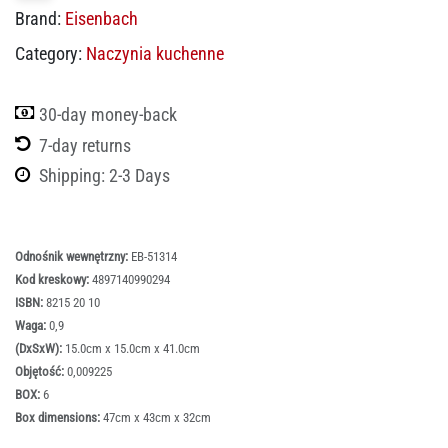
Brand:
Eisenbach
Category:
Naczynia kuchenne
30-day money-back
7-day returns
Shipping: 2-3 Days
Odnośnik wewnętrzny:
EB-51314
Kod kreskowy:
4897140990294
ISBN:
8215 20 10
Waga:
0,9
(DxSxW):
15.0cm x 15.0cm x 41.0cm
Objętość:
0,009225
BOX:
6
Box dimensions:
47cm x 43cm x 32cm