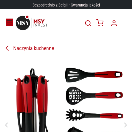
Przejdź do zawartości
Bezpośrednio z Belgii • Gwarancja jakości
Naczynia kuchenne