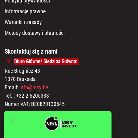
Polityka prywatności
Informacje prawne
Warunki i zasady
Metody dostawy i płatności
Skontaktuj się z nami
Biuro Główne/ Siedziba Główna:
Rue Brogniez 48
1070 Bruksela
Email:
info@msy.be
Tel. : +32 2 5205333
Numer VAT: BE0820130545
Pokój wystawowy i magazyn:
Polder 3, 2840 Terhagen(Rumst)
Belgia