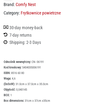
Brand:
Comfy Nest
Category:
Frytkownice powietrzne
30-day money-back
7-day returns
Shipping: 2-3 Days
Odnośnik wewnętrzny:
CN- 06191
Kod kreskowy:
5404035006191
ISBN:
8516 60 80
Waga:
4,6
(DxSxW):
31.0cm x 37.0cm x 35.0cm
Objętość:
0,040145
BOX:
1
Box dimensions:
31cm x 37cm x35cm