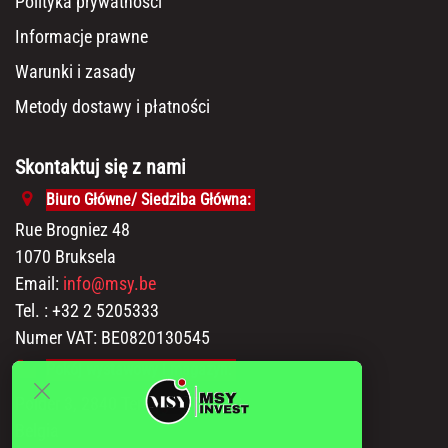
Polityka prywatności
Informacje prawne
Warunki i zasady
Metody dostawy i płatności
Skontaktuj się z nami
Biuro Główne/ Siedziba Główna:
Rue Brogniez 48
1070 Bruksela
Email:
info@msy.be
Tel. : +32 2 5205333
Numer VAT: BE0820130545
Pokój wystawowy i magazyn:
Polder 3, 2840 Terhagen(Rumst)
Belgia